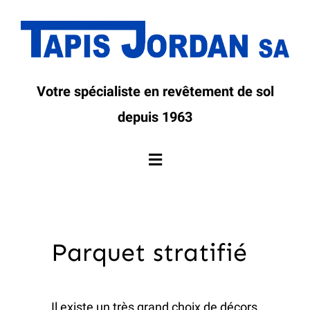
Passer
au
contenu
Votre spécialiste en revêtement de sol
depuis 1963
Toggle
Navigation
Accueil
Parquet stratifié
L’entreprise
Services
Il existe un très grand choix de décors