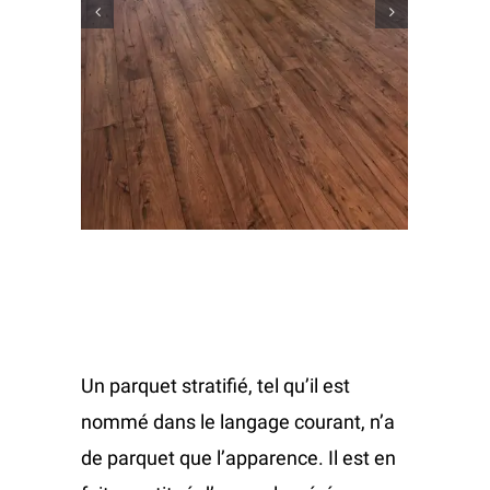
Tapis
Plinthes
Tapis sur mesure
Liège
Produits divers
Tapis anti-saleté ext / int
Produits d’entretien
Un parquet stratifié, tel qu’il est
nommé dans le langage courant, n’a
de parquet que l’apparence.
Il est en