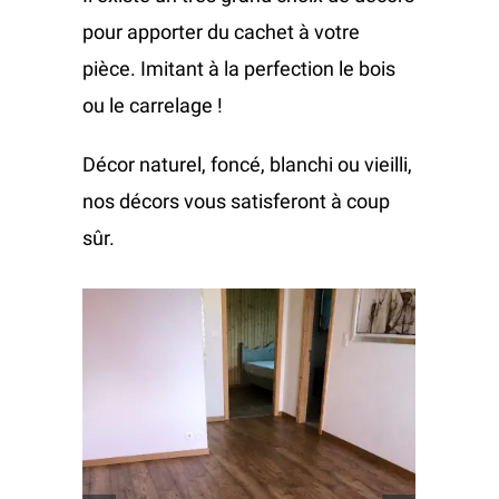
pour apporter du cachet à votre
Vente et pose
Réalisations
pièce. Imitant à la perfection le bois
ou le carrelage !
Parquets
Entretien
Stock
Décor naturel, foncé, blanchi ou vieilli,
nos décors vous satisferont à coup
Parquet
Vinyle
Huilage parquet
Parquet
Showroom
sûr.
Parquet stratifié
Moquettes
Ponçage réfection parquet
Parquet stratifié
Contact
Moquette
Linoléum
Shampouinage moquette
Vinyle
Moquette en dalle
Revêtements muraux
Moquette