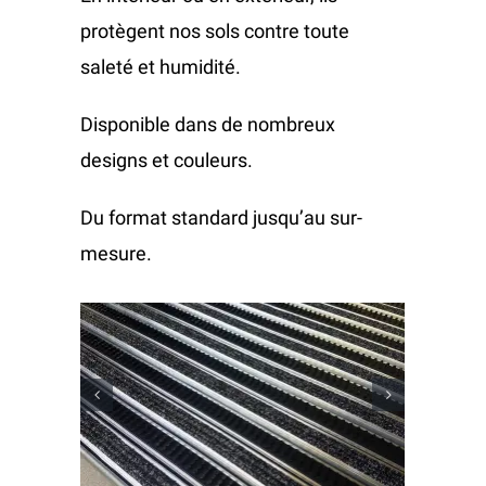
protègent nos sols contre toute
Vente et pose
Réalisations
saleté et humidité.
Disponible dans de nombreux
Parquets
Entretien
Stock
designs et couleurs.
Parquet
Vinyle
Huilage parquet
Parquet
Showroom
Du format standard jusqu’au sur-
mesure.
Parquet stratifié
Moquettes
Ponçage réfection parquet
Parquet stratifié
Contact
Moquette
Linoléum
Shampouinage moquette
Vinyle
Moquette en dalle
Revêtements muraux
Moquette