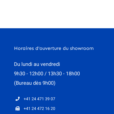
Tapis
Plinthes
Tapis sur mesure
Liège
Produits divers
Tapis anti-saleté ext / int
Produits d’entretien
Horaires d'ouverture du showroom
Du lundi au vendredi
9h30 - 12h00 / 13h30 - 18h00
(Bureau dès 9h00)
+41 24 471 39 07
+41 24 472 16 20