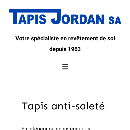
Passer
au
contenu
Votre spécialiste en revêtement de sol
depuis 1963
Toggle
Navigation
Accueil
Tapis anti-saleté
L’entreprise
Services
En intérieur ou en extérieur, ils